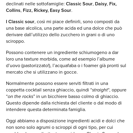
declinati nelle sottofamiglie:
Classic Sour
,
Daisy
,
Fix,
Collins
,
Fizz, Rickey, Easy Sour
.
I Classic sour
, così mi piace definirli, sono composti da
una base alcolica, una parte acida ed una dolce che può
derivare dall’utilizzo dello zucchero in grani o di uno
sciroppo.
Possono contenere un ingrediente schiumogeno a dar
loro una texture morbida, come ad esempio l’albume
d’uovo (pastorizzato!), l’acquafaba o i foamer già pronti sul
mercato che si utilizzano in gocce.
Normalmente possono essere serviti filtrati in una
coppetta cocktail senza ghiaccio, quindi “
straight
“, oppure
“
on the rocks
” in un bicchiere basso colmo di ghiaccio.
Questo dipende dalla richiesta del cliente o dal modo di
intendere questa determinata famiglia.
Oggi abbiamo a disposizione ingredienti acidi e dolci che
non sono solo agrumi o sciroppi di ogni tipo, per cui