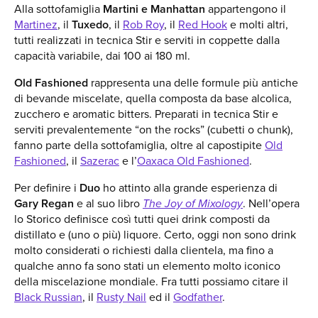
Alla sottofamiglia
Martini e Manhattan
appartengono il
Martinez
, il
Tuxedo
, il
Rob Roy
, il
Red Hook
e molti altri,
tutti realizzati in tecnica Stir e serviti in coppette dalla
capacità variabile, dai 100 ai 180 ml.
Old Fashioned
rappresenta una delle formule più antiche
di bevande miscelate, quella composta da base alcolica,
zucchero e aromatic bitters. Preparati in tecnica Stir e
serviti prevalentemente “on the rocks” (cubetti o chunk),
fanno parte della sottofamiglia, oltre al capostipite
Old
Fashioned
, il
Sazerac
e l’
Oaxaca Old Fashioned
.
Per definire i
Duo
ho attinto alla grande esperienza di
Gary Regan
e al suo libro
The Joy of Mixology
. Nell’opera
lo Storico definisce così tutti quei drink composti da
distillato e (uno o più) liquore. Certo, oggi non sono drink
molto considerati o richiesti dalla clientela, ma fino a
qualche anno fa sono stati un elemento molto iconico
della miscelazione mondiale. Fra tutti possiamo citare il
Black Russian
, il
Rusty Nail
ed il
Godfather
.