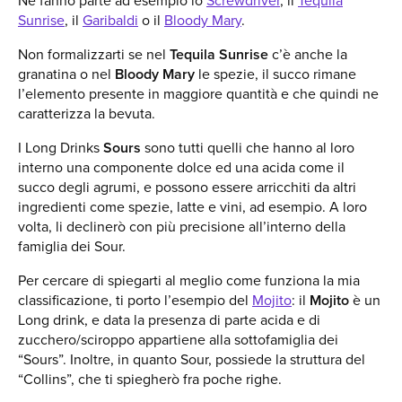
Ne fanno parte ad esempio lo
Screwdriver
, il
Tequila
Sunrise
, il
Garibaldi
o il
Bloody Mary
.
Non formalizzarti se nel
Tequila Sunrise
c’è anche la
granatina o nel
Bloody Mary
le spezie, il succo rimane
l’elemento presente in maggiore quantità e che quindi ne
caratterizza la bevuta.
I Long Drinks
Sours
sono tutti quelli che hanno al loro
interno una componente dolce ed una acida come il
succo degli agrumi, e possono essere arricchiti da altri
ingredienti come spezie, latte e vini, ad esempio. A loro
volta, li declinerò con più precisione all’interno della
famiglia dei Sour.
Per cercare di spiegarti al meglio come funziona la mia
classificazione, ti porto l’esempio del
Mojito
: il
Mojito
è un
Long drink, e data la presenza di parte acida e di
zucchero/sciroppo appartiene alla sottofamiglia dei
“Sours”. Inoltre, in quanto Sour, possiede la struttura del
“Collins”, che ti spiegherò fra poche righe.