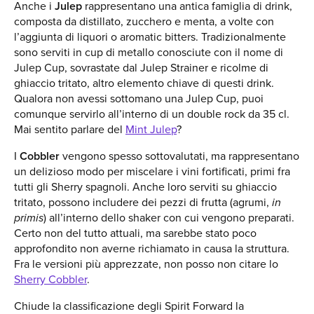
Anche i
Julep
rappresentano una antica famiglia di drink,
composta da distillato, zucchero e menta, a volte con
l’aggiunta di liquori o aromatic bitters. Tradizionalmente
sono serviti in cup di metallo conosciute con il nome di
Julep Cup, sovrastate dal Julep Strainer e ricolme di
ghiaccio tritato, altro elemento chiave di questi drink.
Qualora non avessi sottomano una Julep Cup, puoi
comunque servirlo all’interno di un double rock da 35 cl.
Mai sentito parlare del
Mint Julep
?
I
Cobbler
vengono spesso sottovalutati, ma rappresentano
un delizioso modo per miscelare i vini fortificati, primi fra
tutti gli Sherry spagnoli. Anche loro serviti su ghiaccio
tritato, possono includere dei pezzi di frutta (agrumi,
in
primis
) all’interno dello shaker con cui vengono preparati.
Certo non del tutto attuali, ma sarebbe stato poco
approfondito non averne richiamato in causa la struttura.
Fra le versioni più apprezzate, non posso non citare lo
Sherry Cobbler
.
Chiude la classificazione degli Spirit Forward la