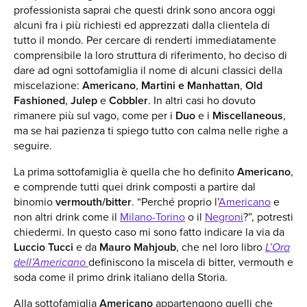
professionista saprai che questi drink sono ancora oggi
alcuni fra i più richiesti ed apprezzati dalla clientela di
tutto il mondo. Per cercare di renderti immediatamente
comprensibile la loro struttura di riferimento, ho deciso di
dare ad ogni sottofamiglia il nome di alcuni classici della
miscelazione:
Americano
,
Martini e Manhattan
,
Old
Fashioned
,
Julep
e
Cobbler
. In altri casi ho dovuto
rimanere più sul vago, come per i
Duo
e i
Miscellaneous
,
ma se hai pazienza ti spiego tutto con calma nelle righe a
seguire.
La prima sottofamiglia è quella che ho definito
Americano
,
e comprende tutti quei drink composti a partire dal
binomio
vermouth/bitter
. “Perché proprio l’
Americano
e
non altri drink come il
Milano-Torino
o il
Negroni
?”, potresti
chiedermi. In questo caso mi sono fatto indicare la via da
Luccio Tucci
e da
Mauro Mahjoub
, che nel loro libro
L’Ora
dell’Americano
definiscono la miscela di bitter, vermouth e
soda come il primo drink italiano della Storia.
Alla sottofamiglia
Americano
appartengono quelli che