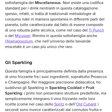
sottofamiglia dei
Miscellaneous
. Non esiste una codifica
standard per i drink rientranti in questa catalogazione:
spesso, infatti, si tratta di tradizionali metodologie di
consumo nate in maniera spontanea in differenti parti del
pianeta, tutte caratterizzate dal fatto di essere composte
di una robusta parte alcolica, come nel caso del
Ti Punch
o del
Mizuwari
. Rientra in questa sottofamiglia anche
l’Alamagoozlum
, che nell’universo delle bevande
miscelate è un caso più unico che raro.
Gli Sparkling
Questa famiglia è principalmente definita dalla presenza
di vino frizzante fra i suoi ingredienti, soprattutto Prosecco
e Champagne. Per maggiore precisione didascalica, ho
suddiviso gli Sparkling in
Sparkling Cocktail
e
Fruit
Sparkling
: i primi non presentano strutture predefinite, ma
semplicemente integrano il vino frizzante nelle loro
ricette (come nel caso dello
Spritz
o dell’
Old Cuban
); i
secondi sono invece caratterizzati dal connubio frutta e