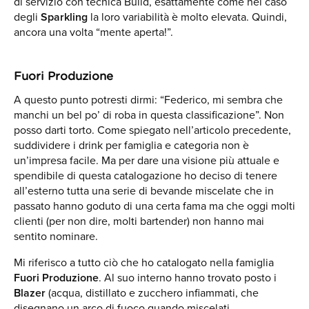
di servizio con tecnica Build, esattamente come nel caso
degli
Sparkling
la loro variabilità è molto elevata. Quindi,
ancora una volta “mente aperta!”.
Fuori Produzione
A questo punto potresti dirmi: “Federico, mi sembra che
manchi un bel po’ di roba in questa classificazione”. Non
posso darti torto. Come spiegato nell’articolo precedente,
suddividere i drink per famiglia e categoria non è
un’impresa facile. Ma per dare una visione più attuale e
spendibile di questa catalogazione ho deciso di tenere
all’esterno tutta una serie di bevande miscelate che in
passato hanno goduto di una certa fama ma che oggi molti
clienti (per non dire, molti bartender) non hanno mai
sentito nominare.
Mi riferisco a tutto ciò che ho catalogato nella famiglia
Fuori Produzione
. Al suo interno hanno trovato posto i
Blazer
(acqua, distillato e zucchero infiammati, che
disegnano un arco di fuoco quando miscelati