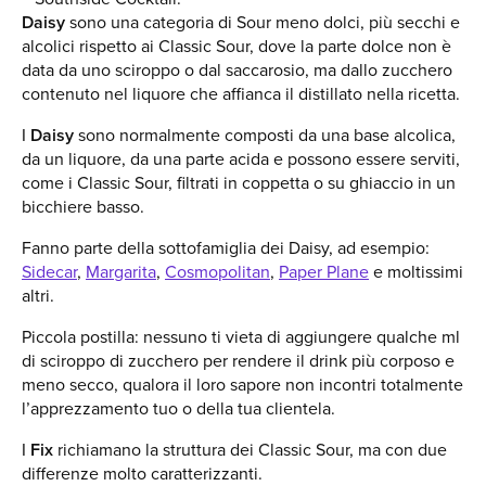
Daisy
sono una categoria di Sour meno dolci, più secchi e
alcolici rispetto ai Classic Sour, dove la parte dolce non è
data da uno sciroppo o dal saccarosio, ma dallo zucchero
contenuto nel liquore che affianca il distillato nella ricetta.
I
Daisy
sono normalmente composti da una base alcolica,
da un liquore, da una parte acida e possono essere serviti,
come i Classic Sour, filtrati in coppetta o su ghiaccio in un
bicchiere basso.
Fanno parte della sottofamiglia dei Daisy, ad esempio:
Sidecar
,
Margarita
,
Cosmopolitan
,
Paper Plane
e moltissimi
altri.
Piccola postilla: nessuno ti vieta di aggiungere qualche ml
di sciroppo di zucchero per rendere il drink più corposo e
meno secco, qualora il loro sapore non incontri totalmente
l’apprezzamento tuo o della tua clientela.
I
Fix
richiamano la struttura dei Classic Sour, ma con due
differenze molto caratterizzanti.