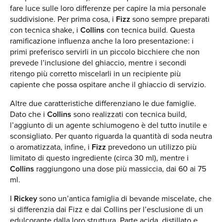
fare luce sulle loro differenze per capire la mia personale
suddivisione. Per prima cosa, i
Fizz
sono sempre preparati
con tecnica shake, i
Collins
con tecnica build. Questa
ramificazione influenza anche la loro presentazione: i
primi preferisco servirli in un piccolo bicchiere che non
prevede l’inclusione del ghiaccio, mentre i secondi
ritengo più corretto miscelarli in un recipiente più
capiente che possa ospitare anche il ghiaccio di servizio.
Altre due caratteristiche differenziano le due famiglie.
Dato che i
Collins
sono realizzati con tecnica build,
l’aggiunto di un agente schiumogeno è del tutto inutile e
sconsigliato. Per quanto riguarda la quantità di soda neutra
o aromatizzata, infine, i
Fizz
prevedono un utilizzo più
limitato di questo ingrediente (circa 30 ml), mentre i
Collins
raggiungono una dose più massiccia, dai 60 ai 75
ml.
I
Rickey
sono un’antica famiglia di bevande miscelate, che
si differenzia dai Fizz e dai Collins per l’esclusione di un
edulcorante dalla loro struttura. Parte acida, distillato e