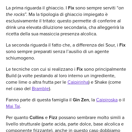
La prima riguarda il ghiaccio. I
Fix
sono sempre serviti “
on
the rocks
”. Ma la tipologia di ghiaccio impiegato è
esclusivamente il tritato: questo permette di conferire al
drink una elevata diluizione secondaria, cha alleggerirà la
ricetta della sua massiccia presenza alcolica.
La seconda riguarda il fatto che, a differenza dei Sour, i
Fix
sono sempre preparati senza l’ausilio di un agente
schiumogeno.
Le tecniche con cui si realizzano i
Fix
sono principalmente
Build (a volte pestando al loro interno un ingrediente,
come lime o altra frutta per le
Caipirinha
) e Shake (come
nel caso del
Bramble
).
Fanno parte di questa famiglia il
Gin Zen
, la
Caipiroska
o il
Mai Tai
.
Per quanto
Collins
e
Fizz
possano sembrare molto simili a
livello strutturale (parte acida, parte dolce, base alcolica e
componente frizzante), anche in questo caso dobbiamo