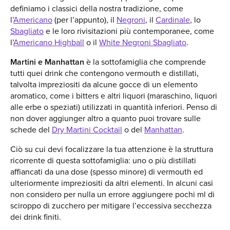
definiamo i classici della nostra tradizione, come
l’
Americano
(per l’appunto), il
Negroni
, il
Cardinale
, lo
Sbagliato
e le loro rivisitazioni più contemporanee, come
l’
Americano Highball
o il
White Negroni Sbagliato
.
Martini e Manhattan
è la sottofamiglia che comprende
tutti quei drink che contengono vermouth e distillati,
talvolta impreziositi da alcune gocce di un elemento
aromatico, come i bitters e altri liquori (maraschino, liquori
alle erbe o speziati) utilizzati in quantità inferiori. Penso di
non dover aggiunger altro a quanto puoi trovare sulle
schede del
Dry Martini Cocktail
o del
Manhattan
.
Ciò su cui devi focalizzare la tua attenzione è la struttura
ricorrente di questa sottofamiglia: uno o più distillati
affiancati da una dose (spesso minore) di vermouth ed
ulteriormente impreziositi da altri elementi. In alcuni casi
non considero per nulla un errore aggiungere pochi ml di
sciroppo di zucchero per mitigare l’eccessiva secchezza
dei drink finiti.