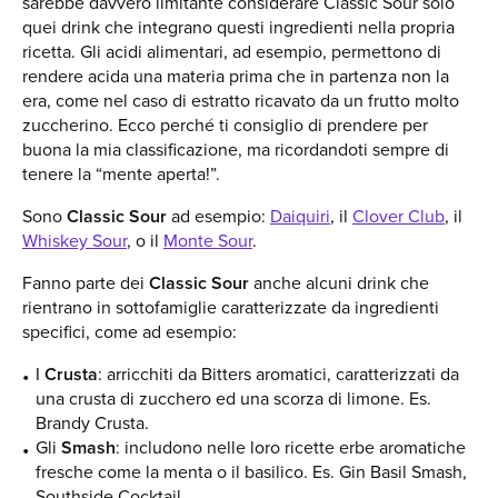
sarebbe davvero limitante considerare Classic Sour solo
quei drink che integrano questi ingredienti nella propria
ricetta. Gli acidi alimentari, ad esempio, permettono di
rendere acida una materia prima che in partenza non la
era, come nel caso di estratto ricavato da un frutto molto
zuccherino. Ecco perché ti consiglio di prendere per
buona la mia classificazione, ma ricordandoti sempre di
tenere la “mente aperta!”.
Sono
Classic Sour
ad esempio:
Daiquiri
, il
Clover Club
, il
Whiskey Sour
, o il
Monte Sour
.
Fanno parte dei
Classic Sour
anche alcuni drink che
rientrano in sottofamiglie caratterizzate da ingredienti
specifici, come ad esempio:
I
Crusta
: arricchiti da Bitters aromatici, caratterizzati da
una crusta di zucchero ed una scorza di limone. Es.
Brandy Crusta
.
Gli
Smash
: includono nelle loro ricette erbe aromatiche
fresche come la menta o il basilico. Es.
Gin Basil Smash
,
Southside Cocktail
.