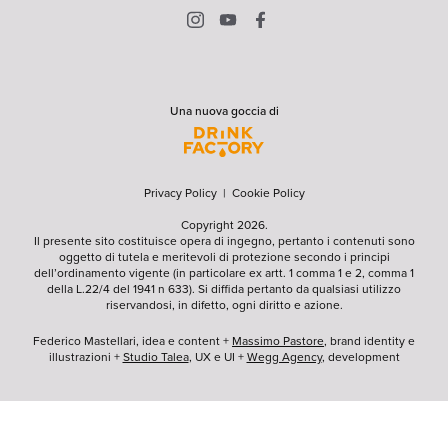
Una nuova goccia di
Privacy Policy
|
Cookie Policy
Copyright 2026.
Il presente sito costituisce opera di ingegno, pertanto i contenuti sono
oggetto di tutela e meritevoli di protezione secondo i principi
dell’ordinamento vigente (in particolare ex artt. 1 comma 1 e 2, comma 1
della L.22/4 del 1941 n 633). Si diffida pertanto da qualsiasi utilizzo
riservandosi, in difetto, ogni diritto e azione.
Federico Mastellari, idea e content +
Massimo Pastore
, brand identity e
illustrazioni +
Studio Talea
, UX e UI +
Wegg Agency
, development