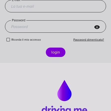
Password
visibility
Ricorda il mio accesso
Password dimenticata?
login