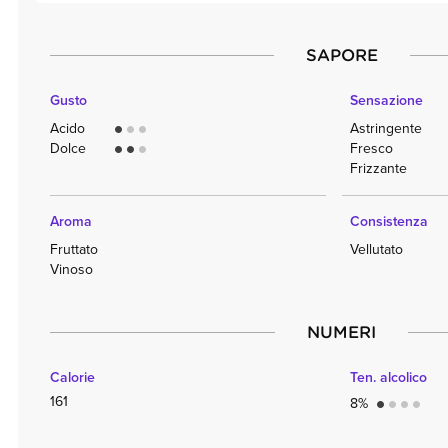
SAPORE
Gusto
Sensazione
Acido
Astringente
circle
circle
circle
Dolce
Fresco
circle
circle
circle
Frizzante
Aroma
Consistenza
Fruttato
Vellutato
Vinoso
NUMERI
Calorie
Ten. alcolico
161
8%
circle
circle
circle
circle