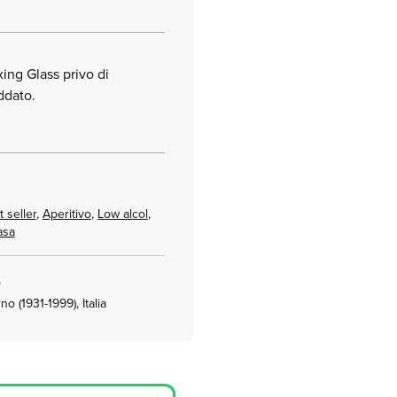
ing Glass privo di
ddato.
 seller
,
Aperitivo
,
Low alcol
,
asa
o
o (1931-1999), Italia