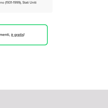
o (1931-1999), Stati Uniti
umenti,
è gratis
!