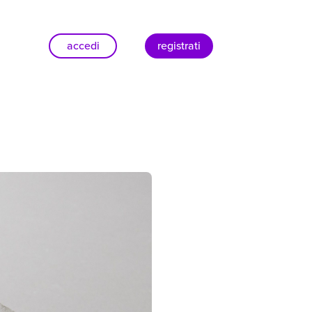
accedi
registrati