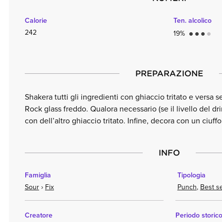
Calorie
Ten. alcolico
242
19%
circle
circle
circle
circle
PREPARAZIONE
Shakera tutti gli ingredienti con ghiaccio tritato e versa s
Rock glass freddo. Qualora necessario (se il livello del d
con dell’altro ghiaccio tritato. Infine, decora con un ciuff
INFO
Famiglia
Tipologia
Sour
›
Fix
Punch
,
Best se
Creatore
Periodo storic