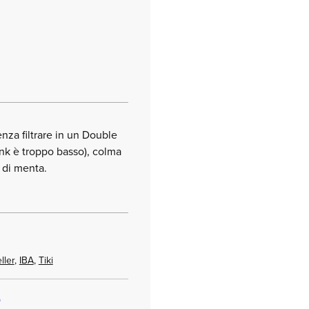
enza filtrare in un Double
rink è troppo basso), colma
o di menta.
ller
,
IBA
,
Tiki
o