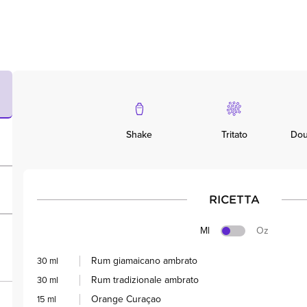
Shake
Tritato
Dou
RICETTA
Ml
Oz
Rum giamaicano ambrato
30 ml
Rum tradizionale ambrato
30 ml
Orange Curaçao
15 ml