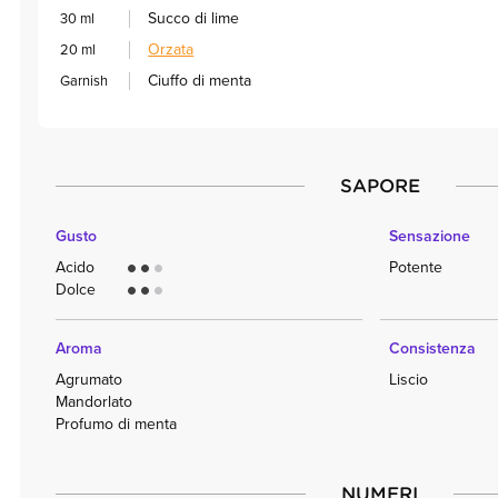
Succo di lime
30 ml
Orzata
20 ml
Ciuffo di menta
Garnish
SAPORE
Gusto
Sensazione
Acido
Potente
circle
circle
circle
Dolce
circle
circle
circle
Aroma
Consistenza
Agrumato
Liscio
Mandorlato
Profumo di menta
NUMERI