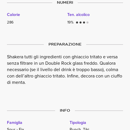
NUMERI
Calorie
Ten. alcolico
286
19%
circle
circle
circle
circle
PREPARAZIONE
Shakera tutti gli ingredienti con ghiaccio tritato e versa
senza filtrare in un Double Rock glass freddo. Qualora
necessario (se il livello del drink è troppo basso), colma
con dell’altro ghiaccio tritato. Infine, decora con un ciuffo
di menta.
INFO
Famiglia
Tipologia
Sour
›
Fix
Punch
,
Tiki