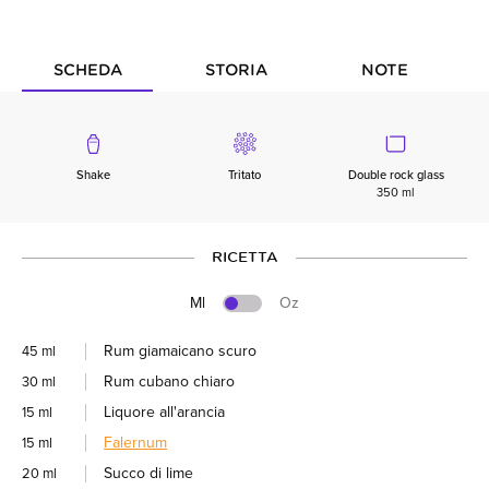
SCHEDA
STORIA
NOTE
Shake
Tritato
Double rock glass
350 ml
RICETTA
Ml
Oz
Rum giamaicano scuro
45 ml
Rum cubano chiaro
30 ml
Liquore all'arancia
15 ml
Falernum
15 ml
Succo di lime
20 ml