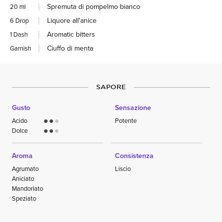
Spremuta di pompelmo bianco
20 ml
Liquore all'anice
6 Drop
Aromatic bitters
1 Dash
Ciuffo di menta
Garnish
SAPORE
Gusto
Sensazione
Acido
Potente
circle
circle
circle
Dolce
circle
circle
circle
Aroma
Consistenza
Agrumato
Liscio
Aniciato
Mandorlato
Speziato