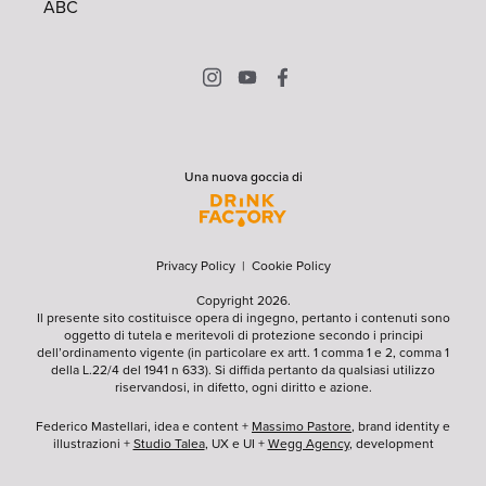
ABC
Una nuova goccia di
Privacy Policy
|
Cookie Policy
Copyright 2026.
Il presente sito costituisce opera di ingegno, pertanto i contenuti sono
oggetto di tutela e meritevoli di protezione secondo i principi
dell’ordinamento vigente (in particolare ex artt. 1 comma 1 e 2, comma 1
della L.22/4 del 1941 n 633). Si diffida pertanto da qualsiasi utilizzo
riservandosi, in difetto, ogni diritto e azione.
Federico Mastellari, idea e content +
Massimo Pastore
, brand identity e
illustrazioni +
Studio Talea
, UX e UI +
Wegg Agency
, development