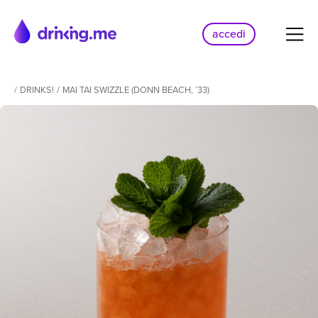
accedi
/
DRINKS!
/
MAI TAI SWIZZLE (DONN BEACH, ’33)