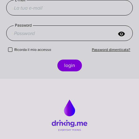
Password
visibility
Ricorda il mio accesso
Password dimenticata?
login