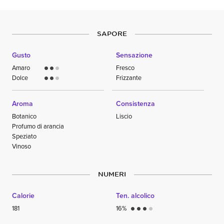
SAPORE
Gusto
Sensazione
Amaro
Fresco
circle
circle
circle
Dolce
Frizzante
circle
circle
circle
Aroma
Consistenza
Botanico
Liscio
Profumo di arancia
Speziato
Vinoso
NUMERI
Calorie
Ten. alcolico
181
16%
circle
circle
circle
circle