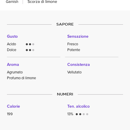
Scorza di limone
Garnish
SAPORE
Gusto
Sensazione
Acido
Fresco
circle
circle
circle
Dolce
Potente
circle
circle
circle
Aroma
Consistenza
Agrumato
Vellutato
Profumo di limone
NUMERI
Calorie
Ten. alcolico
199
13%
circle
circle
circle
circle