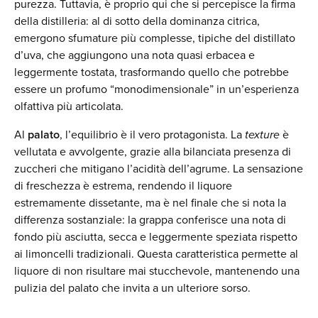
purezza. Tuttavia, è proprio qui che si percepisce la firma
della distilleria: al di sotto della dominanza citrica,
emergono sfumature più complesse, tipiche del distillato
d’uva, che aggiungono una nota quasi erbacea e
leggermente tostata, trasformando quello che potrebbe
essere un profumo “monodimensionale” in un’esperienza
olfattiva più articolata.
Al
palato
, l’equilibrio è il vero protagonista. La
texture
è
vellutata e avvolgente, grazie alla bilanciata presenza di
zuccheri che mitigano l’acidità dell’agrume. La sensazione
di freschezza è estrema, rendendo il liquore
estremamente dissetante, ma è nel finale che si nota la
differenza sostanziale: la grappa conferisce una nota di
fondo più asciutta, secca e leggermente speziata rispetto
ai limoncelli tradizionali. Questa caratteristica permette al
liquore di non risultare mai stucchevole, mantenendo una
pulizia del palato che invita a un ulteriore sorso.