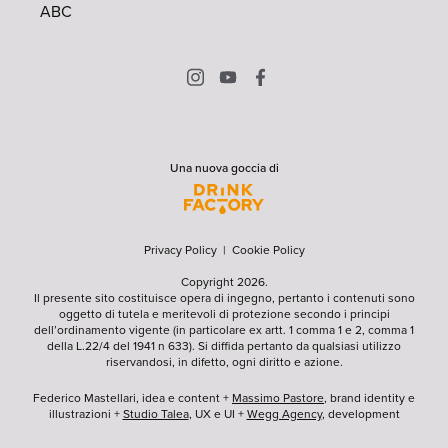
ABC
Una nuova goccia di
Privacy Policy
|
Cookie Policy
Copyright 2026.
Il presente sito costituisce opera di ingegno, pertanto i contenuti sono
oggetto di tutela e meritevoli di protezione secondo i principi
dell’ordinamento vigente (in particolare ex artt. 1 comma 1 e 2, comma 1
della L.22/4 del 1941 n 633). Si diffida pertanto da qualsiasi utilizzo
riservandosi, in difetto, ogni diritto e azione.
Federico Mastellari, idea e content +
Massimo Pastore
, brand identity e
illustrazioni +
Studio Talea
, UX e UI +
Wegg Agency
, development