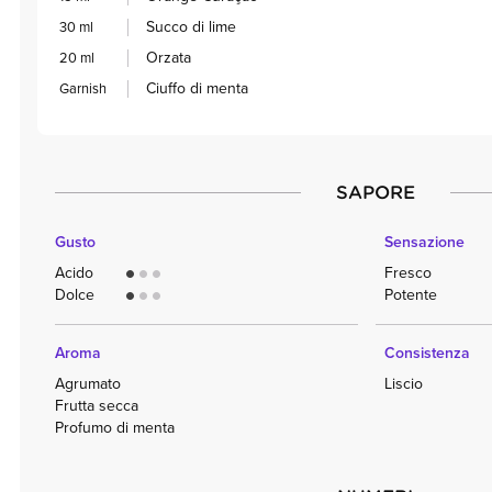
Succo di lime
30 ml
Orzata
20 ml
Ciuffo di menta
Garnish
SAPORE
Gusto
Sensazione
Acido
Fresco
circle
circle
circle
Dolce
Potente
circle
circle
circle
Aroma
Consistenza
Agrumato
Liscio
Frutta secca
Profumo di menta