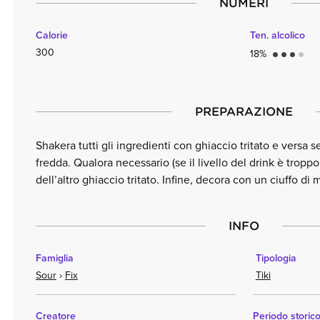
NUMERI
Calorie
Ten. alcolico
300
18%
circle
circle
circle
circle
PREPARAZIONE
Shakera tutti gli ingredienti con ghiaccio tritato e versa s
fredda. Qualora necessario (se il livello del drink è tropp
dell’altro ghiaccio tritato. Infine, decora con un ciuffo di 
INFO
Famiglia
Tipologia
Sour
›
Fix
Tiki
Creatore
Periodo storic