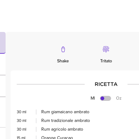
Shake
Tritato
RICETTA
Ml
Oz
Rum giamaicano ambrato
30 ml
Rum tradizionale ambrato
30 ml
Rum agricolo ambrato
30 ml
Orange Curaçao
15 ml