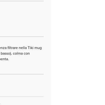
enza filtrare nella Tiki mug
o basso), colma con
menta.
o