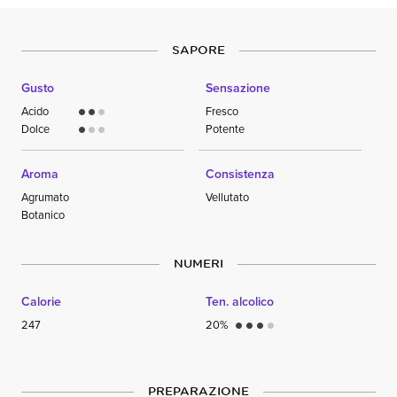
SAPORE
Gusto
Sensazione
Acido
Fresco
circle
circle
circle
Dolce
Potente
circle
circle
circle
Aroma
Consistenza
Agrumato
Vellutato
Botanico
NUMERI
Calorie
Ten. alcolico
247
20%
circle
circle
circle
circle
PREPARAZIONE