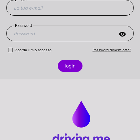
Password
visibility
Ricorda il mio accesso
Password dimenticata?
login