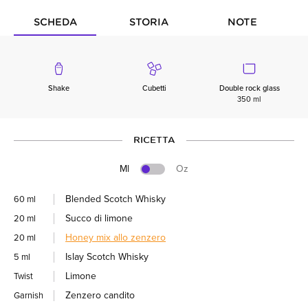
SCHEDA
STORIA
NOTE
Shake
Cubetti
Double rock glass
350 ml
RICETTA
Ml
Oz
Blended Scotch Whisky
60 ml
Succo di limone
20 ml
Honey mix allo zenzero
20 ml
Islay Scotch Whisky
5 ml
Limone
Twist
Zenzero candito
Garnish