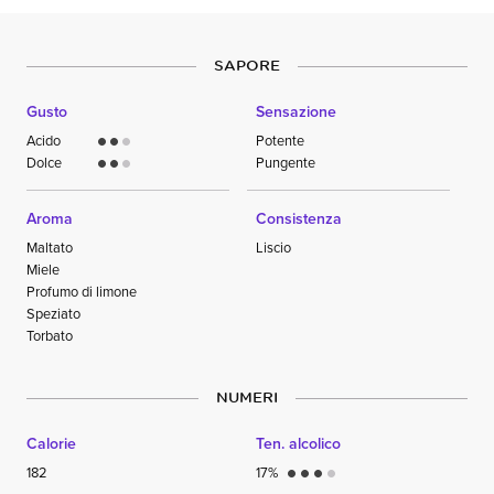
SAPORE
Gusto
Sensazione
Acido
Potente
circle
circle
circle
Dolce
Pungente
circle
circle
circle
Aroma
Consistenza
Maltato
Liscio
Miele
Profumo di limone
Speziato
Torbato
NUMERI
Calorie
Ten. alcolico
182
17%
circle
circle
circle
circle