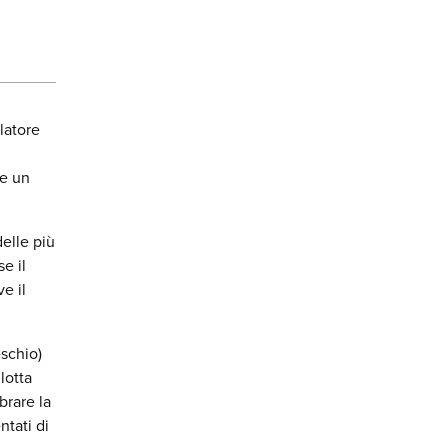
llatore
re un
elle più
e il
e il
eschio)
lotta
brare la
ntati di