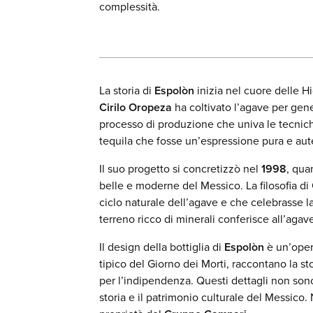
complessità.
La storia di
Espolòn
inizia nel cuore delle H
Cirilo Oropeza
ha coltivato l’agave per gene
processo di produzione che univa le tecniche
tequila che fosse un’espressione pura e aut
Il suo progetto si concretizzò nel
1998
, qua
belle e moderne del Messico. La filosofia di 
ciclo naturale dell’agave e che celebrasse la 
terreno ricco di minerali conferisce all’aga
Il design della bottiglia di
Espolòn
è un’opera
tipico del Giorno dei Morti, raccontano la st
per l’indipendenza. Questi dettagli non son
storia e il patrimonio culturale del Messico.