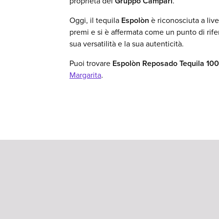
proprietà del
Gruppo Campari
.
Oggi, il tequila
Espolòn
è riconosciuta a live
premi e si è affermata come un punto di rife
sua versatilità e la sua autenticità.
Puoi trovare
Espolòn Reposado Tequila 10
Margarita
.