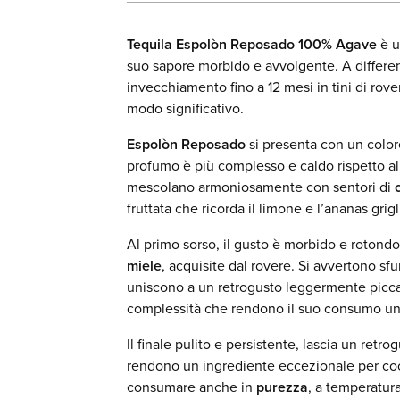
Tequila Espolòn Reposado 100% Agave
è u
suo sapore morbido e avvolgente. A differe
invecchiamento fino a 12 mesi in tini di rove
modo significativo.
Espolòn Reposado
si presenta con un colo
profumo è più complesso e caldo rispetto a
mescolano armoniosamente con sentori di
fruttata che ricorda il limone e l’ananas grig
Al primo sorso, il gusto è morbido e rotondo
miele
, acquisite dal rovere. Si avvertono sf
uniscono a un retrogusto leggermente picca
complessità che rendono il suo consumo un
Il finale pulito e persistente, lascia un retr
rendono un ingrediente eccezionale per coc
consumare anche in
purezza
, a temperatur