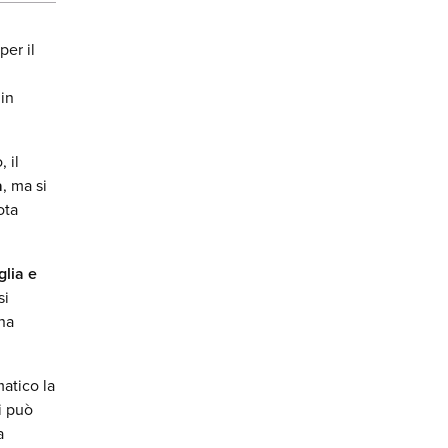
per il
 in
 il
a
, ma si
ota
glia e
si
na
matico la
i può
a