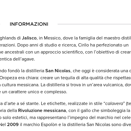
INFORMAZIONI
ighlands di
Jalisco
, in Messico, dove la famiglia del maestro disti
razioni. Dopo anni di studio e ricerca, Cirilo ha perfezionato un
 ancestrali con un approccio scientifico, con l’obiettivo di crea
entica dell’agave.
ndo fondò la distilleria
San Nicolas
, che oggi è considerata una d
Oropeza era chiara: creare un tequila di alta qualità che rispettass
cultura messicana. La distilleria si trova in un’area vulcanica, dov
ve un carattere unico e complesso.
 d’arte a sé stante. Le etichette, realizzate in stile “
calavera
” (t
oria della
Rivoluzione messicana
, con il gallo che simboleggia la 
o solo estetici, ma rappresentano l’impegno del marchio nel cele
 Nel
2009
il marchio Espolòn e la distilleria San Nicolas sono dive