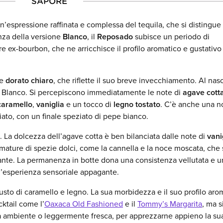
SAPORE
n’espressione raffinata e complessa del tequila, che si distingue 
nza della versione
Blanco
, il
Reposado
subisce un periodo di
re ex-bourbon, che ne arricchisce il profilo aromatico e gustativo
re
dorato chiaro
, che riflette il suo breve invecchiamento. Al naso,
l Blanco. Si percepiscono immediatamente le note di
agave cott
caramello
,
vaniglia
e un tocco di
legno tostato
. C’è anche una n
liato, con un finale speziato di pepe bianco.
. La dolcezza dell’agave cotta è ben bilanciata dalle note di
vani
umature di spezie dolci, come la cannella e la noce moscata, che 
nte. La permanenza in botte dona una consistenza vellutata e u
’esperienza sensoriale appagante.
ogusto di caramello e legno. La sua morbidezza e il suo profilo aro
ktail come l’
Oaxaca Old Fashioned
e il
Tommy’s Margarita
, ma s
a ambiente o leggermente fresca, per apprezzarne appieno la su