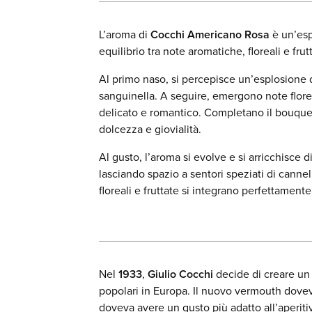
L’aroma di
Cocchi Americano Rosa
è un’esp
equilibrio tra note aromatiche, floreali e frut
Al primo naso, si percepisce un’esplosione 
sanguinella. A seguire, emergono note flore
delicato e romantico. Completano il bouquet
dolcezza e giovialità.
Al gusto, l’aroma si evolve e si arricchisce
lasciando spazio a sentori speziati di cann
floreali e fruttate si integrano perfettamen
Nel
1933
,
Giulio Cocchi
decide di creare un
popolari in Europa. Il nuovo vermouth dovev
doveva avere un gusto più adatto all’aperiti