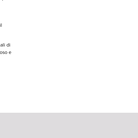
il
li di
ioso e