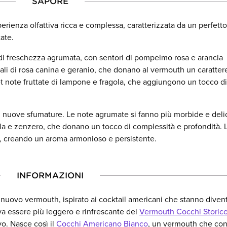
SAPORE
erienza olfattiva ricca e complessa, caratterizzata da un perfetto
tate.
di freschezza agrumata, con sentori di pompelmo rosa e arancia
ali di rosa canina e geranio, che donano al vermouth un caratter
 note fruttate di lampone e fragola, che aggiungono un tocco di
 di nuove sfumature. Le note agrumate si fanno più morbide e deli
ella e zenzero, che donano un tocco di complessità e profondità. 
te, creando un aroma armonioso e persistente.
INFORMAZIONI
 nuovo vermouth, ispirato ai cocktail americani che stanno dive
a essere più leggero e rinfrescante del
Vermouth Cocchi Storic
vo. Nasce così il
Cocchi Americano Bianco
, un vermouth che conq