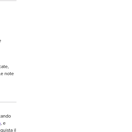
e
cate,
Le note
ntando
o
, e
uista il