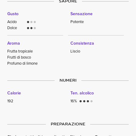
SAPORE
Gusto
Sensazione
Acido
Potente
circle
circle
circle
Dolce
circle
circle
circle
Aroma
Consistenza
Frutta tropicale
Liscio
Frutti di bosco
Profumo di limone
NUMERI
Calorie
Ten. alcolico
192
16%
circle
circle
circle
circle
PREPARAZIONE