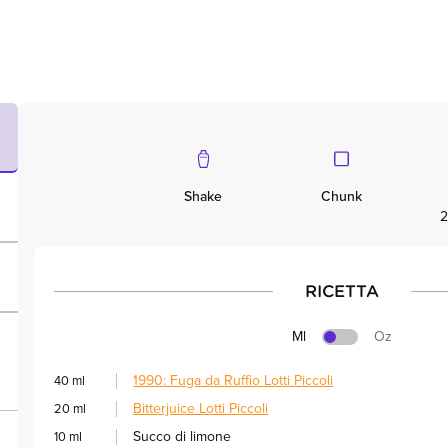
Shake
Chunk
2
RICETTA
Ml
Oz
1990: Fuga da Ruffio Lotti Piccoli
40 ml
Bitterjuice Lotti Piccoli
20 ml
Succo di limone
10 ml