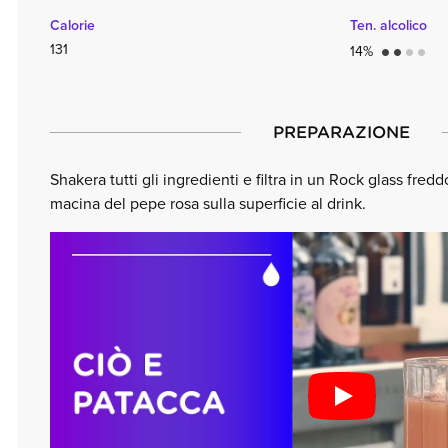
Calorie
Ten. alcolico
131
14%
circle
circle
circle
circle
PREPARAZIONE
Shakera tutti gli ingredienti e filtra in un Rock glass fred
macina del pepe rosa sulla superficie al drink.