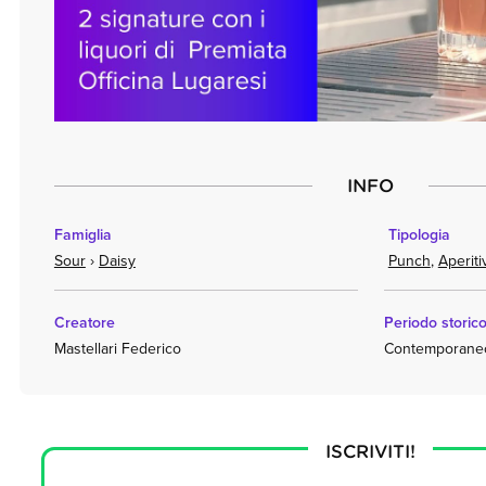
INFO
Famiglia
Tipologia
Sour
›
Daisy
Punch
,
Aperiti
Creatore
Periodo storic
Mastellari Federico
Contemporaneo (
ISCRIVITI!