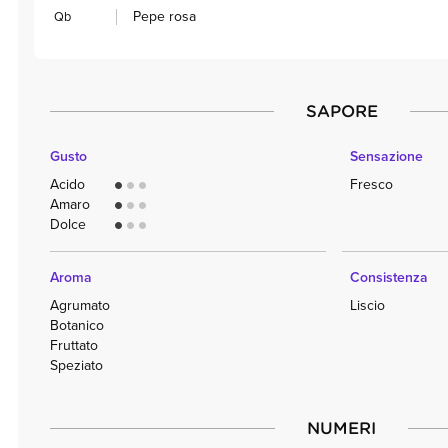
Pepe rosa
Qb
SAPORE
Gusto
Sensazione
Acido
Fresco
circle
circle
circle
Amaro
circle
circle
circle
Dolce
circle
circle
circle
Aroma
Consistenza
Agrumato
Liscio
Botanico
Fruttato
Speziato
NUMERI