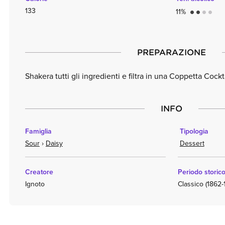
133
11%
circle
circle
circle
circle
PREPARAZIONE
Shakera tutti gli ingredienti e filtra in una Coppetta Cockt
INFO
Famiglia
Tipologia
Sour
›
Daisy
Dessert
Creatore
Periodo storic
Ignoto
Classico (1862-1