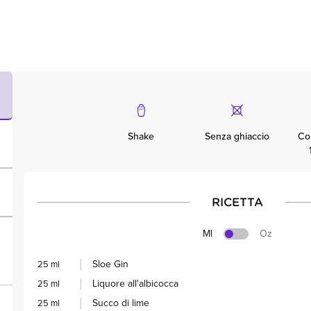
Shake
Senza ghiaccio
Co
RICETTA
Ml
Oz
Sloe Gin
25 ml
Liquore all'albicocca
25 ml
Succo di lime
25 ml