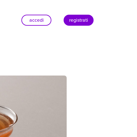
accedi
registrati