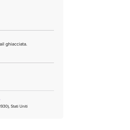
ail ghiacciata.
o
930), Stati Uniti