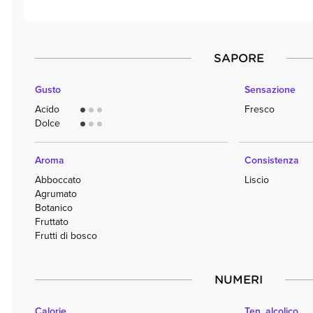
SAPORE
Gusto
Sensazione
Acido
Fresco
circle
circle
circle
Dolce
circle
circle
circle
Aroma
Consistenza
Abboccato
Liscio
Agrumato
Botanico
Fruttato
Frutti di bosco
NUMERI
Calorie
Ten. alcolico