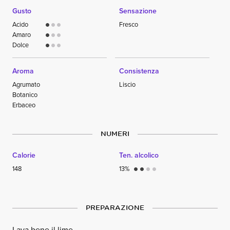
Gusto
Sensazione
Acido
Fresco
circle
circle
circle
Amaro
circle
circle
circle
Dolce
circle
circle
circle
Aroma
Consistenza
Agrumato
Liscio
Botanico
Erbaceo
NUMERI
Calorie
Ten. alcolico
148
13%
circle
circle
circle
circle
PREPARAZIONE
Lava bene il lime.