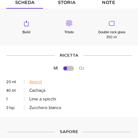
SCHEDA
STORIA
NOTE
Build
Tritato
Double rock glass
350 ml
RICETTA
Ml
Oz
Aperol
20 ml
Cachaça
40 ml
Lime a spicchi
1
Zucchero bianco
3 tsp
SAPORE