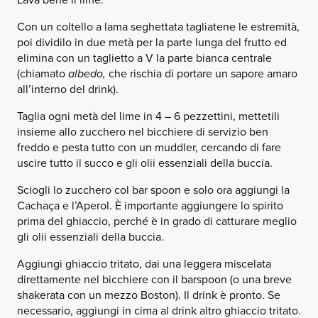
Con un coltello a lama seghettata tagliatene le estremità,
poi dividilo in due metà per la parte lunga del frutto ed
elimina con un taglietto a V la parte bianca centrale
(chiamato
albedo,
che rischia di portare un sapore amaro
all’interno del drink).
Taglia ogni metà del lime in 4 – 6 pezzettini, mettetili
insieme allo zucchero nel bicchiere di servizio ben
freddo e pesta tutto con un muddler, cercando di fare
uscire tutto il succo e gli olii essenziali della buccia.
Sciogli lo zucchero col bar spoon e solo ora aggiungi la
Cachaça e l’Aperol. È importante aggiungere lo spirito
prima del ghiaccio, perché è in grado di catturare meglio
gli olii essenziali della buccia.
Aggiungi ghiaccio tritato, dai una leggera miscelata
direttamente nel bicchiere con il barspoon (o una breve
shakerata con un mezzo Boston). Il drink è pronto. Se
necessario, aggiungi in cima al drink altro ghiaccio tritato.