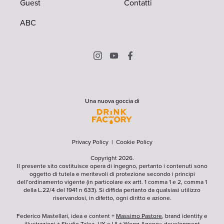
Guest
Contatti
ABC
Una nuova goccia di
Privacy Policy
|
Cookie Policy
Copyright 2026.
Il presente sito costituisce opera di ingegno, pertanto i contenuti sono
oggetto di tutela e meritevoli di protezione secondo i principi
dell’ordinamento vigente (in particolare ex artt. 1 comma 1 e 2, comma 1
della L.22/4 del 1941 n 633). Si diffida pertanto da qualsiasi utilizzo
riservandosi, in difetto, ogni diritto e azione.
Federico Mastellari, idea e content +
Massimo Pastore
, brand identity e
illustrazioni +
Studio Talea
, UX e UI +
Wegg Agency
, development