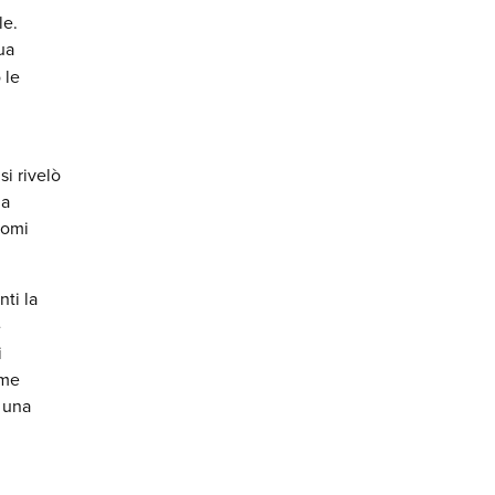
le.
ua
 le
si rivelò
ha
romi
nti la
e
i
ome
i una