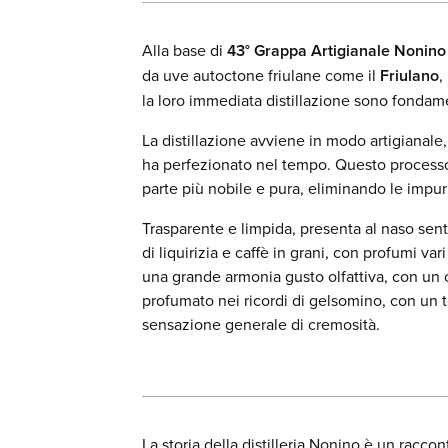
Alla base di
43° Grappa Artigianale Nonino
da uve autoctone friulane come il
Friulano
,
la loro immediata distillazione sono fondamen
La distillazione avviene in modo artigianal
ha perfezionato nel tempo. Questo processo l
parte più nobile e pura, eliminando le impuri
Trasparente e limpida, presenta al naso sento
di liquirizia e caffè in grani, con profumi var
una grande armonia gusto olfattiva, con un 
profumato nei ricordi di gelsomino, con un 
sensazione generale di cremosità.
La storia della distilleria Nonino è un racc