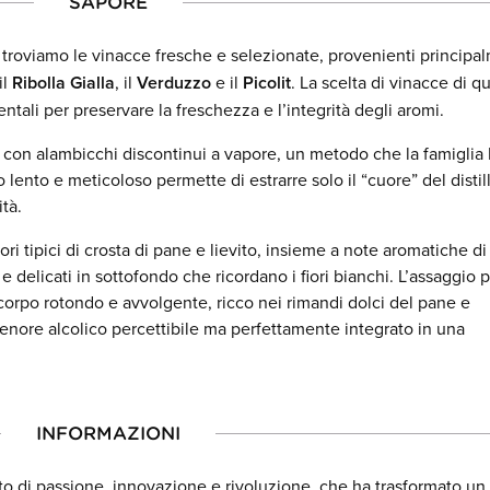
SAPORE
troviamo le vinacce fresche e selezionate, provenienti principa
 il
Ribolla Gialla
, il
Verduzzo
e il
Picolit
. La scelta di vinacce di qu
tali per preservare la freschezza e l’integrità degli aromi.
e, con alambicchi discontinui a vapore, un metodo che la famigli
ento e meticoloso permette di estrarre solo il “cuore” del distill
tà.
ri tipici di crosta di pane e lievito, insieme a note aromatiche di
i e delicati in sottofondo che ricordano i fiori bianchi. L’assaggio 
corpo rotondo e avvolgente, ricco nei rimandi dolci del pane e
tenore alcolico percettibile ma perfettamente integrato in una
INFORMAZIONI
onto di passione, innovazione e rivoluzione, che ha trasformato un