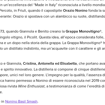
in un’eccellenza del “Made in Italy” riconosciuta a livello mondia
Percoto, in Friuli, quando il capostipite
Orazio Nonino
fonda la s
itinerante: Orazio si spostava con un alambicco su ruote, distillando
 1973, quando Giannola e Benito creano la
Grappa Monovitigno®
,
golo vitigno, il Picolit. Questa idea, all’epoca considerata folle, 
ma e un dopo nella storia della grappa. La Grappa Monovitigno® 
un distillato indistinto, ma un’acquavite con il carattere e gli a
ito e Giannola,
Cristina, Antonella ed Elisabetta
, che portano ava
e spirito innovativo. La distilleria si compone di cinque distilleri
apore, unici nel loro genere. L’impegno per la qualità, l’assenza d
cerca hanno permesso a Nonino di essere riconosciuta nel 2019 c
iosa rivista
Wine Enthusiast
, a testimonianza di come l’eredità d
e.
o
in
Nonino Basil Smash
.