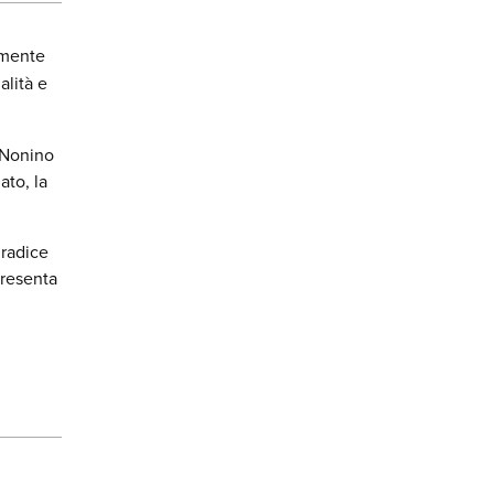
lmente
alità e
a Nonino
ato, la
 radice
presenta