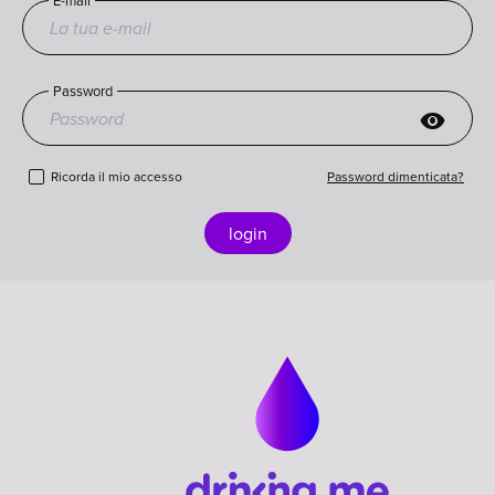
E-mail
Password
visibility
Ricorda il mio accesso
Password dimenticata?
login