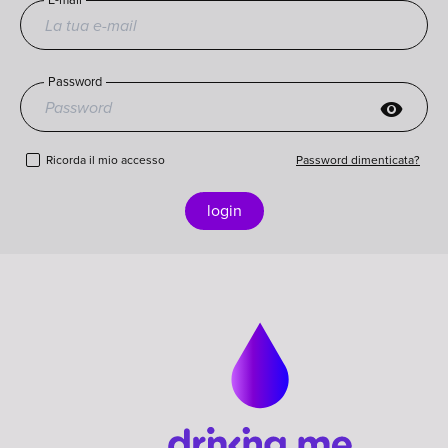
Password
visibility
Ricorda il mio accesso
Password dimenticata?
login