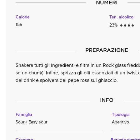
NUMERI
Calorie
Ten. alcolico
155
23%
circle
circle
circle
circle
PREPARAZIONE
Shakera tutti gli ingredienti e filtra in un Rock glass fred
se un chunk). Infine, sprizza gli olii essenziali di un twist 
del drink e spolvera del pepe rosa sul ghiaccio.
INFO
Famiglia
Tipologia
Sour
›
Easy sour
Aperitivo
Creatore
Periodo storic