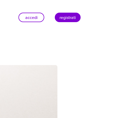
accedi
registrati