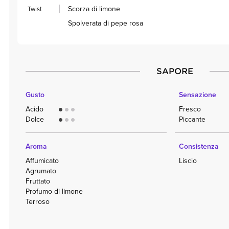
Scorza di limone
Twist
Spolverata di pepe rosa
SAPORE
Gusto
Sensazione
Acido
Fresco
circle
circle
circle
Dolce
Piccante
circle
circle
circle
Aroma
Consistenza
Affumicato
Liscio
Agrumato
Fruttato
Profumo di limone
Terroso