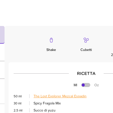
Shake
Cubetti
2
RICETTA
Ml
Oz
The Lost Explorer Mezcal Espadin
50 ml
Spicy Fragola Mix
30 ml
Succo di yuzu
2,5 ml