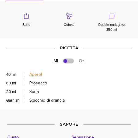
Build
Cubetti
Double rock glass
350 ml
RICETTA
Ml
Oz
Aperol
40 ml
Prosecco
60 ml
Soda
20 ml
Spicchio di arancia
Garnish
SAPORE
Gusto
Sensazione