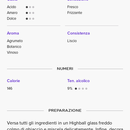
Acido
Fresco
circle
circle
circle
Amaro
Frizzante
circle
circle
circle
Dolce
circle
circle
circle
Aroma
Consistenza
Agrumato
Liscio
Botanico
Vinoso
NUMERI
Calorie
Ten. alcolico
146
9%
circle
circle
circle
circle
PREPARAZIONE
Versa tutti gli ingredienti in un Highball glass freddo
colmo di ghiaccio e miscela delicatamente. Infine, decora