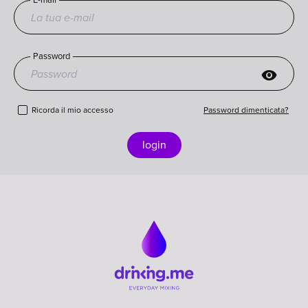
Password
visibility
Ricorda il mio accesso
Password dimenticata?
login